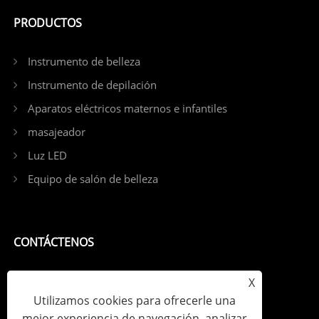
PRODUCTOS
Instrumento de belleza
Instrumento de depilación
Aparatos eléctricos maternos e infantiles
masajeador
Luz LED
Equipo de salón de belleza
CONTÁCTENOS
Teléfono: +86-13798539391
X
Utilizamos cookies para ofrecerle una
Correo electrónico: sales@szjybeauty.com
mejor experiencia de navegación, analizar