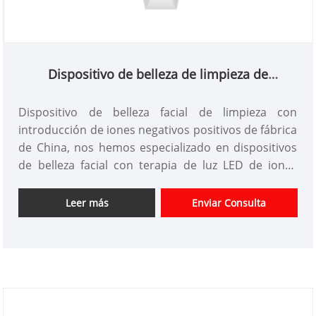
Dispositivo de belleza de limpieza de
introducción de iones negativos positivos
Dispositivo de belleza facial de limpieza con
introducción de iones negativos positivos de fábrica
de China, nos hemos especializado en dispositivos
de belleza facial con terapia de luz LED de iones
durante más de 10 años. Podríamos ser productos
de equipos de belleza personalizados y tener una
Leer más
Enviar Consulta
buena ventaja de precio. Somos un fabricante
profesional de instrumentos de belleza de limpieza
de introducción de iones negativos positivos de alta
tecnología en China. Esperamos expandir el
mercado.