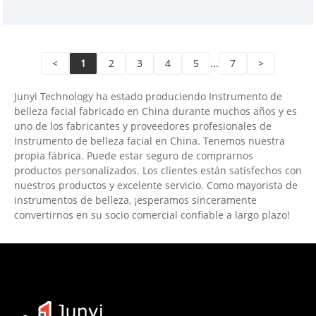
precio y ofrecemos servicios de diseño. mercados.
Esperamos tener una feliz cooperación con usted.
<
1
2
3
4
5
...
7
>
Junyi Technology ha estado produciendo Instrumento de
belleza facial fabricado en China durante muchos años y es
uno de los fabricantes y proveedores profesionales de
Instrumento de belleza facial en China. Tenemos nuestra
propia fábrica. Puede estar seguro de comprarnos
productos personalizados. Los clientes están satisfechos con
nuestros productos y excelente servicio. Como mayorista de
instrumentos de belleza, ¡esperamos sinceramente
convertirnos en su socio comercial confiable a largo plazo!