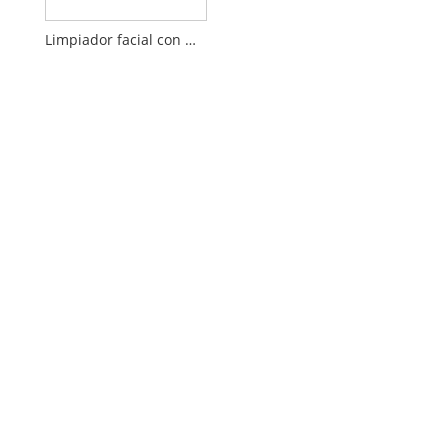
Limpiador facial con masaje por vibración ultrasónico LED