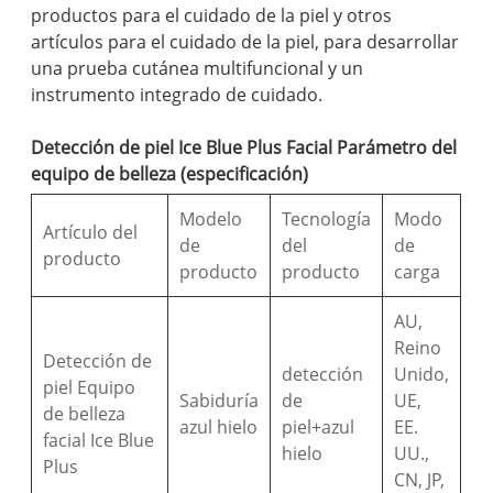
productos para el cuidado de la piel y otros
artículos para el cuidado de la piel, para desarrollar
una prueba cutánea multifuncional y un
instrumento integrado de cuidado.
Detección de piel Ice Blue Plus Facial Parámetro del
equipo de belleza (especificación)
Modelo
Tecnología
Modo
Artículo del
de
del
de
producto
producto
producto
carga
AU,
Reino
Detección de
detección
Unido,
piel Equipo
Sabiduría
de
UE,
de belleza
azul hielo
piel+azul
EE.
facial Ice Blue
hielo
UU.,
Plus
CN, JP,